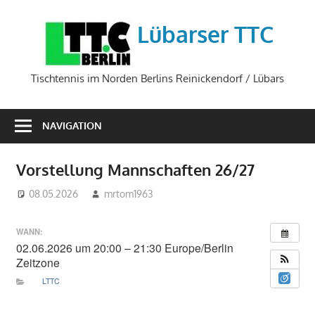
Zum
Inhalt
Lübarser TTC
springen
Tischtennis im Norden Berlins Reinickendorf / Lübars
NAVIGATION
Vorstellung Mannschaften 26/27
08.05.2026
mrtom1963
WANN:
02.06.2026 um 20:00 – 21:30
Europe/Berlin
Zeitzone
LTTC