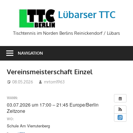
Zum
Inhalt
Lübarser TTC
springen
Tischtennis im Norden Berlins Reinickendorf / Lübars
NAVIGATION
Vereinsmeisterschaft Einzel
08.05.2026
mrtom1963
WANN:
03.07.2026 um 17:00 – 21:45
Europe/Berlin
Zeitzone
WO:
Schule Am Vierrutenberg